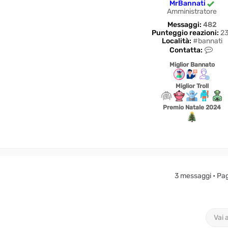
MrBannati
Amministratore
Messaggi:
482
Punteggio reazioni:
23
Località:
#bannati
C
Contatta:
o
n
Miglior Bannato
t
a
Miglior Troll
t
t
a
Premio Natale 2024
M
r
B
a
n
n
a
t
3 messaggi • Pa
i
Vai 