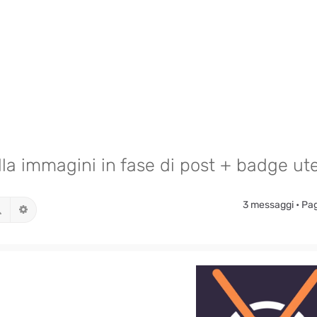
olla immagini in fase di post + badge ut
3 messaggi • Pa
Cerca
Ricerca avanzata