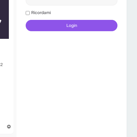
Ricordami
2
T
o
p