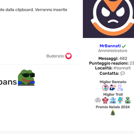
te dalla clipboard. Verranno inserite
MrBannati
Amministratore
Budenzio
Messaggi:
482
Punteggio reazioni:
23
Località:
#bannati
C
Contatta:
o
 bans
n
Miglior Bannato
t
a
Miglior Troll
t
t
a
Premio Natale 2024
M
r
B
a
n