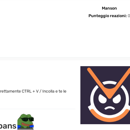
n
a
Manson
t
i
Punteggio reazioni:
direttamente CTRL + V / Incolla e te le
 bans