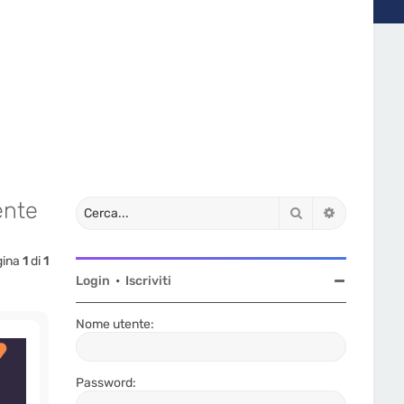
ente
Cerca
Ricerca av
gina
1
di
1
Login
•
Iscriviti
Nome utente:
Password: