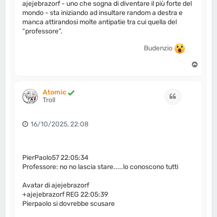
ajejebrazorf - uno che sogna di diventare il più forte del
mondo - sta iniziando ad insultare random a destra e
manca attirandosi molte antipatie tra cui quella del
“professore”.
Budenzio
T
o
p
Atomic
Cita
Troll
16/10/2025, 22:08
PierPaolo57 22:05:34
Professore: no no lascia stare.....lo conoscono tutti
Avatar di ajejebrazorf
+ajejebrazorf REG 22:05:39
Pierpaolo si dovrebbe scusare