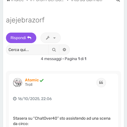
e
r
ajejebrazorf
c
a
Rispondi
Cerca
Ricerca avanzata
4 messaggi • Pagina
1
di
1
Atomic
Cita
Troll
16/10/2025, 22:06
Stasera su “ChatOver40” sto assistendo ad una scena
da circo: