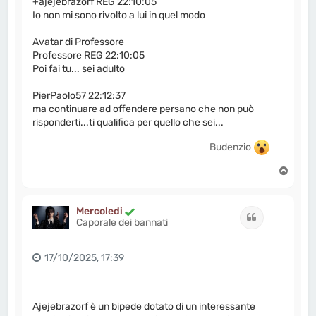
+ajejebrazorf REG 22:10:05
Io non mi sono rivolto a lui in quel modo
Avatar di Professore
Professore REG 22:10:05
Poi fai tu... sei adulto
PierPaolo57 22:12:37
ma continuare ad offendere persano che non può
risponderti...ti qualifica per quello che sei...
Budenzio
T
o
p
Mercoledi
Cita
Caporale dei bannati
17/10/2025, 17:39
Ajejebrazorf è un bipede dotato di un interessante