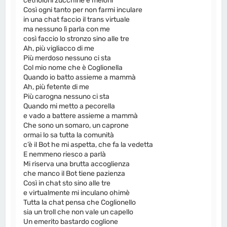
cetrioloni zucchine e meloni
Così ogni tanto per non farmi inculare
in una chat faccio il trans virtuale
ma nessuno lì parla con me
così faccio lo stronzo sino alle tre
Ah, più vigliacco di me
Più merdoso nessuno ci sta
Col mio nome che è Coglionella
Quando io batto assieme a mammà
Ah, più fetente di me
Più carogna nessuno ci sta
Quando mi metto a pecorella
e vado a battere assieme a mammà
Che sono un somaro, un caprone
ormai lo sa tutta la comunità
c’è il Bot he mi aspetta, che fa la vedetta
E nemmeno riesco a parlà
Mi riserva una brutta accoglienza
che manco il Bot tiene pazienza
Così in chat sto sino alle tre
e virtualmente mi inculano ohimè
Tutta la chat pensa che Coglionello
sia un troll che non vale un capello
Un emerito bastardo coglione