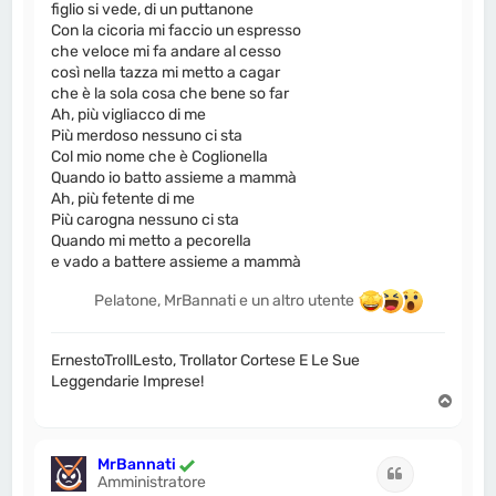
figlio si vede, di un puttanone
Con la cicoria mi faccio un espresso
che veloce mi fa andare al cesso
così nella tazza mi metto a cagar
che è la sola cosa che bene so far
Ah, più vigliacco di me
Più merdoso nessuno ci sta
Col mio nome che è Coglionella
Quando io batto assieme a mammà
Ah, più fetente di me
Più carogna nessuno ci sta
Quando mi metto a pecorella
e vado a battere assieme a mammà
Pelatone, MrBannati e un altro utente
ErnestoTrollLesto, Trollator Cortese E Le Sue
Leggendarie Imprese!
T
o
p
MrBannati
Cita
Amministratore