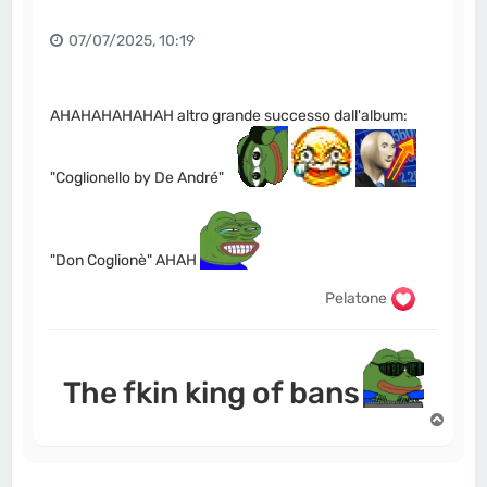
07/07/2025, 10:19
AHAHAHAHAHAH altro grande successo dall'album:
"Coglionello by De André"
"Don Coglionè" AHAH
Pelatone
The fkin king of bans
T
o
p