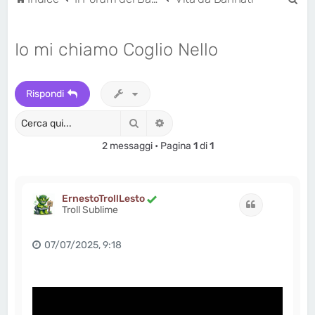
e
r
Io mi chiamo Coglio Nello
c
a
Rispondi
Cerca
Ricerca avanzata
2 messaggi • Pagina
1
di
1
ErnestoTrollLesto
Cita
Troll Sublime
07/07/2025, 9:18