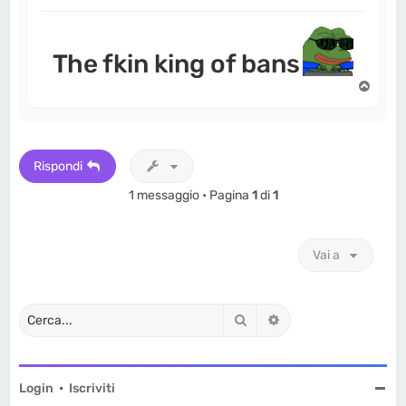
The fkin king of bans
T
o
p
Rispondi
1 messaggio • Pagina
1
di
1
Vai a
Cerca
Ricerca avanzata
Login
•
Iscriviti