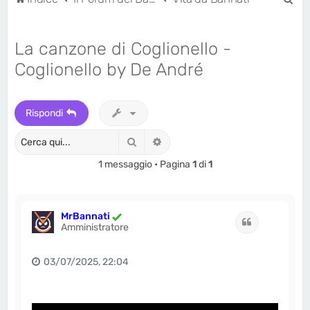
e
r
La canzone di Coglionello -
c
Coglionello by De André
a
Rispondi
Cerca
Ricerca avanzata
1 messaggio • Pagina
1
di
1
MrBannati
Cita
Amministratore
03/07/2025, 22:04