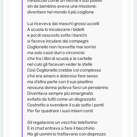
minuscolo come un verme il suo pisello
sin da bambino aveva una missione:
diventare nel mondo il più coglione
Lui riceveva dai maschi grossi uccelli
A scuola lo inculavano i bidelli
e poi di nascosto sotto i banchi
si faceva inculare dai compagni
Coglionello non ricevette mai sorrisi
ma solo cazzi duri o circoncisi
che tra i libri di scuola e le cartelle
nel culo gli facevan veder le stelle
Così Coglionello crebbe col complesso
che era amaro e doloroso fare sesso
ma d’altra parte con il suo pisellino
nessuna donna poteva farci un pensierino
Diventava sempre più emarginato
evitato da tutti come un disgraziato
Costretto a svendere il culo sotto i ponti
Per far quadrare i suoi miseri conti
Gli regalarono un vecchio telefonino
E in chat entrava a fare il becchino
Ma gli uomini lo trattavano con disprezzo