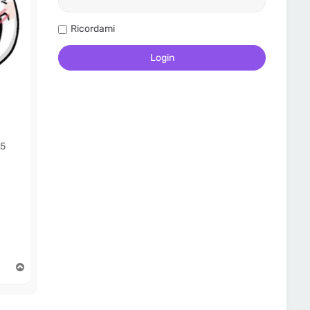
Ricordami
5
T
o
p