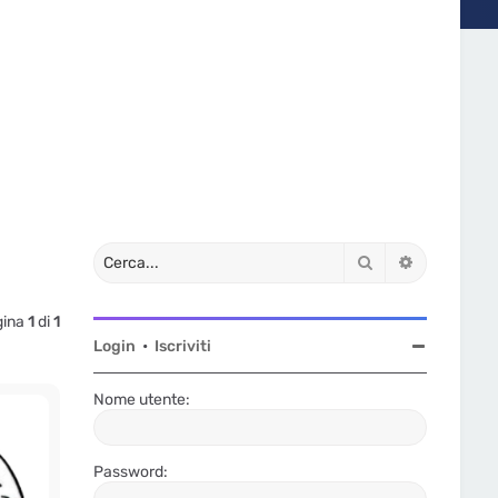
Cerca
Ricerca av
gina
1
di
1
Login
•
Iscriviti
Nome utente:
Password: