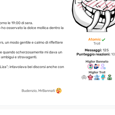
rno le 19:00 di sera.
 ho osservato la dolce mollica dentro la
Atomic
rs, un modo gentile e calmo di riflettere
Troll
Messaggi:
125
dere quando scherzosamente mi dava un
Punteggio reazioni:
10
 ambigui e stravaganti.
Miglior Bannato
iza”; intavolava bei discorsi anche con
Miglior Troll
Budenzio, MrBannati