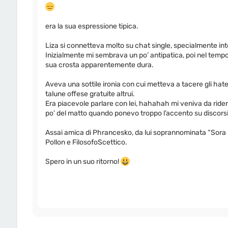
era la sua espressione tipica.
Liza si connetteva molto su chat single, specialmente into
Inizialmente mi sembrava un po’ antipatica, poi nel tempo
sua crosta apparentemente dura.
Aveva una sottile ironia con cui metteva a tacere gli hate
talune offese gratuite altrui.
Era piacevole parlare con lei, hahahah mi veniva da ri
po’ del matto quando ponevo troppo l’accento su discorsi
Assai amica di Phrancesko, da lui soprannominata “Sora L
Pollon e FilosofoScettico.
Spero in un suo ritorno!