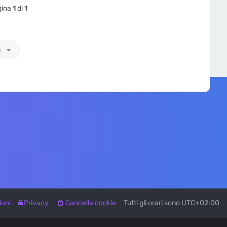
gina
1
di
1
a
ioni
Privacy
Cancella cookie
Tutti gli orari sono
UTC+02:00