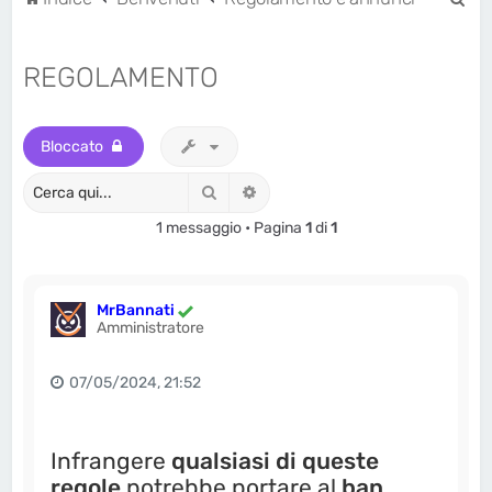
e
r
REGOLAMENTO
c
a
Bloccato
Cerca
Ricerca avanzata
1 messaggio • Pagina
1
di
1
MrBannati
Amministratore
07/05/2024, 21:52
Infrangere
qualsiasi di queste
regole
potrebbe portare al
ban