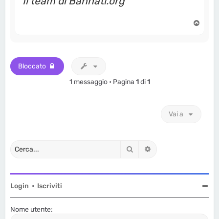
Il team di Bannati.org
T
o
p
Bloccato
1 messaggio • Pagina
1
di
1
Vai a
Cerca
Ricerca avanzata
Login
•
Iscriviti
Nome utente: