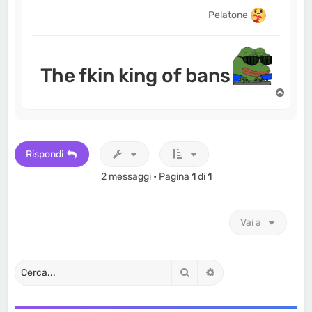
Pelatone
The fkin king of bans
T
o
p
Rispondi
2 messaggi • Pagina
1
di
1
Vai a
Cerca
Ricerca avanzata