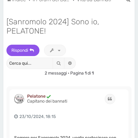
e
r
[Sanromolo 2024] Sono io,
c
PELATONE!
a
Rispondi
Cerca
Ricerca avanzata
2 messaggi • Pagina
1
di
1
Pelatone
Cita
Capitano dei bannati
23/10/2024, 18:15
Sempre per Sanromolo 2024, voglio partecipare con