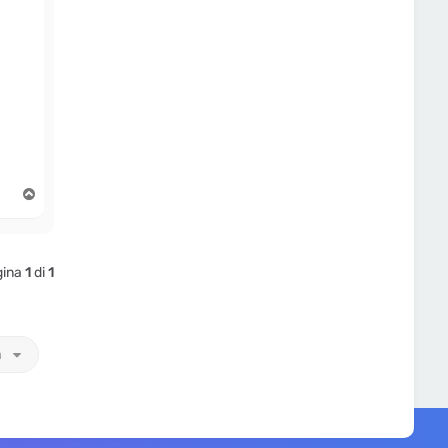
T
o
p
gina
1
di
1
a