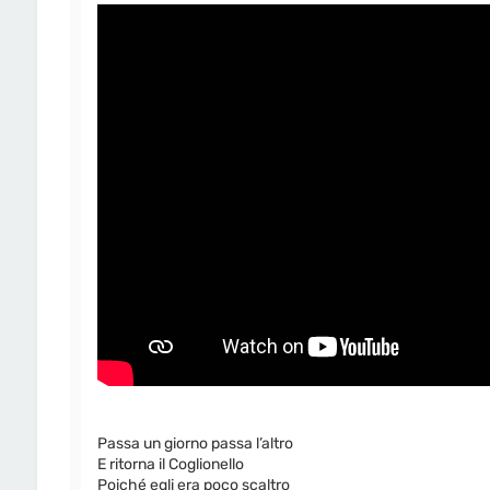
Passa un giorno passa l’altro
E ritorna il Coglionello
Poiché egli era poco scaltro