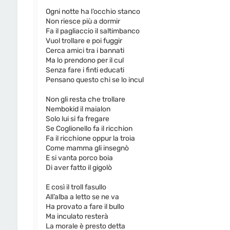
Ogni notte ha l’occhio stanco
Non riesce più a dormir
Fa il pagliaccio il saltimbanco
Vuol trollare e poi fuggir
Cerca amici tra i bannati
Ma lo prendono per il cul
Senza fare i finti educati
Pensano questo chi se lo incul
Non gli resta che trollare
Nembokid il maialon
Solo lui si fa fregare
Se Coglionello fa il ricchion
Fa il ricchione oppur la troia
Come mamma gli insegnò
E si vanta porco boia
Di aver fatto il gigolò
E così il troll fasullo
All’alba a letto se ne va
Ha provato a fare il bullo
Ma inculato resterà
La morale è presto detta