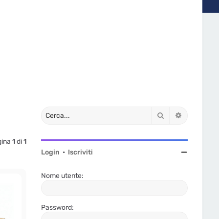
Cerca
Ricerca av
gina
1
di
1
Login
•
Iscriviti
Nome utente:
Password: