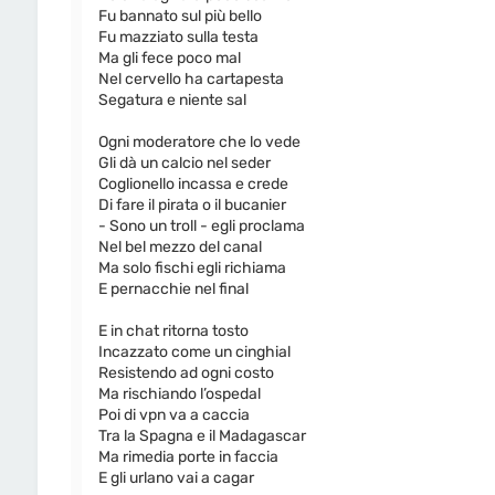
Fu bannato sul più bello
Fu mazziato sulla testa
Ma gli fece poco mal
Nel cervello ha cartapesta
Segatura e niente sal
Ogni moderatore che lo vede
Gli dà un calcio nel seder
Coglionello incassa e crede
Di fare il pirata o il bucanier
- Sono un troll - egli proclama
Nel bel mezzo del canal
Ma solo fischi egli richiama
E pernacchie nel final
E in chat ritorna tosto
Incazzato come un cinghial
Resistendo ad ogni costo
Ma rischiando l’ospedal
Poi di vpn va a caccia
Tra la Spagna e il Madagascar
Ma rimedia porte in faccia
E gli urlano vai a cagar