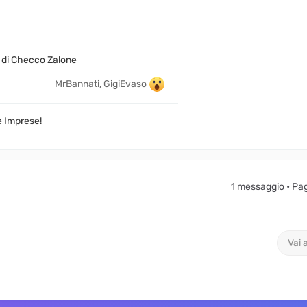
e di Checco Zalone
MrBannati, GigiEvaso
e Imprese!
1 messaggio • Pa
Vai 