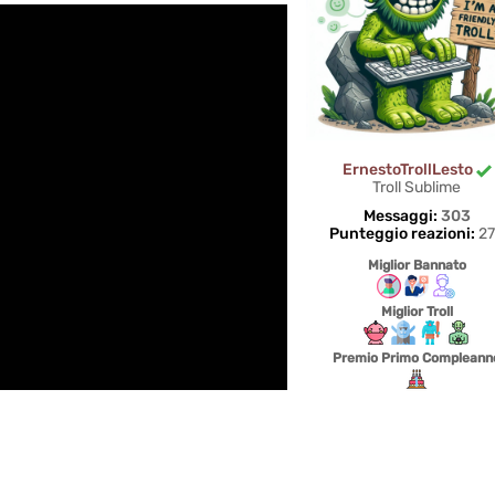
ErnestoTrollLesto
Troll Sublime
Messaggi:
303
Punteggio reazioni:
27
Miglior Bannato
Miglior Troll
Premio Primo Compleann