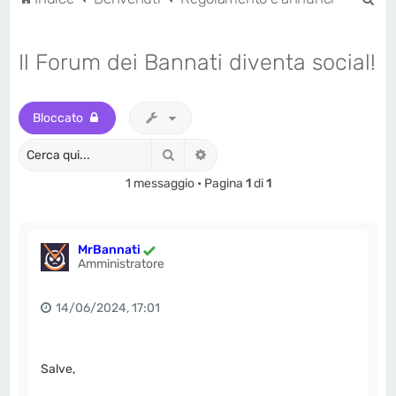
e
r
Il Forum dei Bannati diventa social!
c
a
Bloccato
Cerca
Ricerca avanzata
1 messaggio • Pagina
1
di
1
MrBannati
Amministratore
14/06/2024, 17:01
Salve,