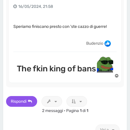
16/05/2024, 21:58
Speriamo finiscano presto con 'ste cazzo di guerre!
Budenzio
The fkin king of bans
T
o
p
Rispondi
2 messaggi • Pagina
1
di
1
Vai a