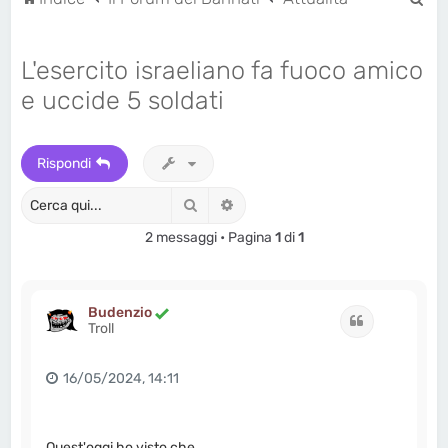
e
r
L'esercito israeliano fa fuoco amico
c
e uccide 5 soldati
a
Rispondi
Cerca
Ricerca avanzata
2 messaggi • Pagina
1
di
1
Budenzio
Cita
Troll
16/05/2024, 14:11
Quest'oggi ho visto che