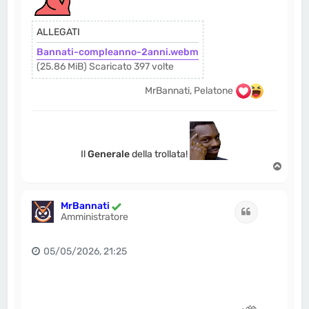
ALLEGATI
Bannati-compleanno-2anni.webm
(25.86 MiB) Scaricato 397 volte
MrBannati, Pelatone
Il
Generale
della trollata!
T
o
p
MrBannati
Cita
Amministratore
05/05/2026, 21:25