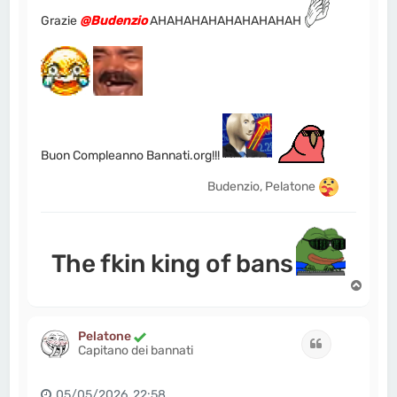
Grazie
@Budenzio
AHAHAHAHAHAHAHAHAH
Buon Compleanno Bannati.org!!!
Budenzio, Pelatone
The fkin king of bans
T
o
p
Pelatone
Cita
Capitano dei bannati
05/05/2026, 22:58