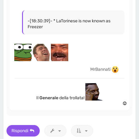
-[18:30:39]- * LaTorinese is now known as
Freezer
MrBannati
Il
Generale
della trollata!
T
o
p
Rispondi