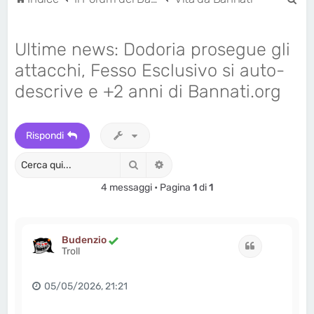
e
r
Ultime news: Dodoria prosegue gli
c
attacchi, Fesso Esclusivo si auto-
a
descrive e +2 anni di Bannati.org
Rispondi
Cerca
Ricerca avanzata
4 messaggi • Pagina
1
di
1
Budenzio
Cita
Troll
05/05/2026, 21:21