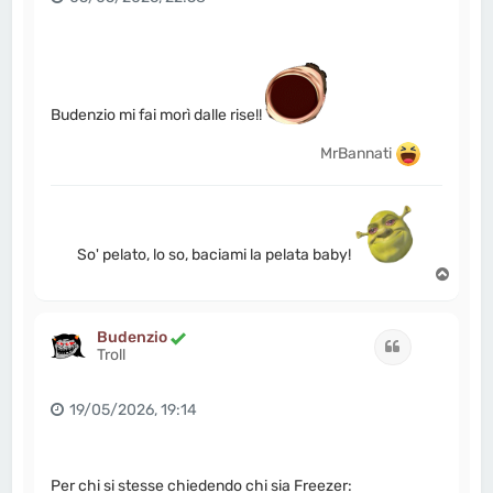
Budenzio mi fai morì dalle rise!!
MrBannati
So' pelato, lo so, baciami la pelata baby!
T
o
p
Budenzio
Cita
Troll
19/05/2026, 19:14
Per chi si stesse chiedendo chi sia Freezer: