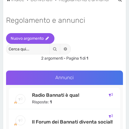
e
r
Regolamento e annunci
c
a
Nuovo argomento
Cerca
Ricerca avanzata
2 argomenti • Pagina
1
di
1
Annunci
Radio Bannati è qua!
Risposte:
1
Il Forum dei Bannati diventa social!