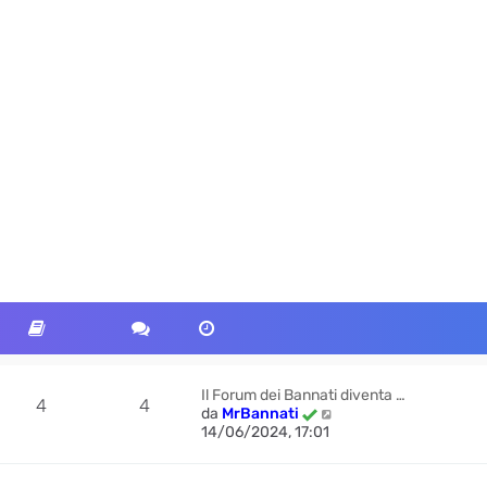
Il Forum dei Bannati diventa …
4
4
V
da
MrBannati
e
14/06/2024, 17:01
d
i
u