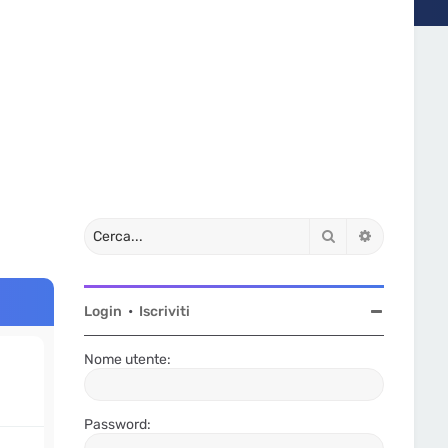
Cerca
Ricerca av
Login
•
Iscriviti
Nome utente:
Password: