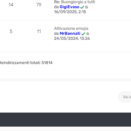
Re:
Buongiorgio a tutti
14
79
l
V
da
GigiEvaso
t
e
16/09/2025, 2:15
i
d
m
i
o
u
Attivazione emojis
m
5
11
l
V
da
MrBannati
e
t
e
24/05/2024, 13:26
s
i
d
s
m
i
a
o
u
g
m
l
g
e
Reindirizzamenti totali: 51814
t
i
s
i
o
s
m
a
o
g
m
g
e
i
s
o
Vai 
s
a
g
g
i
o