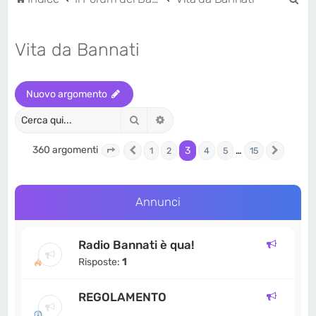
e
r
Vita da Bannati
c
a
Nuovo argomento
Cerca
Ricerca avanzata
360 argomenti
3
…
1
2
4
5
15
Pagina
Precedente
3
di
15
Prossi
Annunci
Radio Bannati è qua!
Risposte:
1
REGOLAMENTO