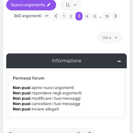
Nuovo argomento
360 argomenti
3
…
1
2
4
5
15
Pagina
Precedente
3
di
15
Prossi
Vai a
Informazione
Permessi forum
Non puoi
aprire nuovi argomenti
Non puoi
rispondere negli argomenti
Non puoi
modificare i tuoi messaggi
Non puoi
cancellare i tuoi messaggi
Non puoi
inviare allegati