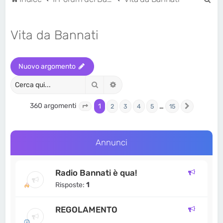
e
r
Vita da Bannati
c
a
Nuovo argomento
Cerca
Ricerca avanzata
360 argomenti
1
…
2
3
4
5
15
Pagina
1
di
15
Prossimo
Annunci
Radio Bannati è qua!
Risposte:
1
REGOLAMENTO