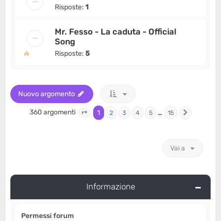
Risposte:
1
Mr. Fesso - La caduta - Official
Song
Risposte:
5
Nuovo argomento
360 argomenti
1
…
2
3
4
5
15
Pagina
1
di
15
Prossimo
Vai a
Informazione
Permessi forum