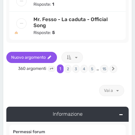
Risposte:
1
Mr. Fesso - La caduta - Official
Song
Risposte:
5
Nuovo argomento
360 argomenti
1
…
2
3
4
5
15
Pagina
1
di
15
Prossimo
Vai a
Informazione
Permessi forum