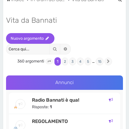
e
r
Vita da Bannati
c
a
Nuovo argomento
Cerca
Ricerca avanzata
360 argomenti
1
…
2
3
4
5
15
Pagina
1
di
15
Prossimo
Annunci
Radio Bannati è qua!
Risposte:
1
REGOLAMENTO