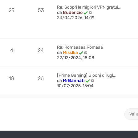
l
Re:
Scopri le migliori VPN gratui…
23
53
t
V
da
Budenzio
i
e
24/04/2026, 14:19
m
d
o
i
m
u
e
l
s
t
s
Re:
Romaaaaa Romaaa
i
4
24
V
a
da
MissIka
m
e
g
22/12/2024, 18:08
o
d
g
m
i
i
e
u
o
s
[Prime Gaming] Giochi di lugl…
18
26
l
s
V
da
MrBannati
t
a
e
10/07/2025, 15:04
i
g
d
m
g
i
o
i
u
m
o
l
e
t
Vai 
s
i
s
m
a
o
g
m
g
e