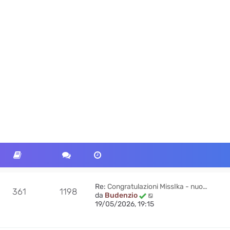
Re:
Congratulazioni MissIka - nuo…
361
1198
V
da
Budenzio
e
19/05/2026, 19:15
d
i
u