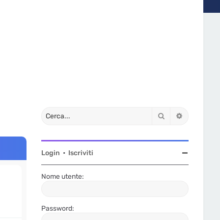
Cerca
Ricerca av
Login
•
Iscriviti
Nome utente:
Password: