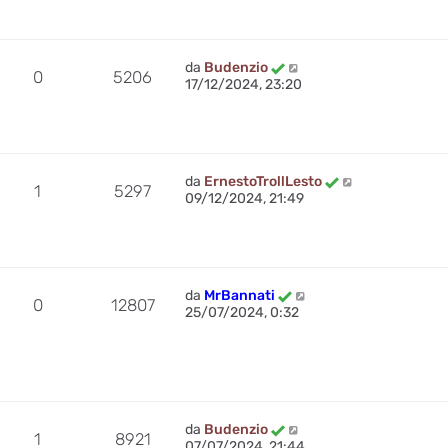
da
Budenzio
0
5206
17/12/2024, 23:20
da
ErnestoTrollLesto
1
5297
09/12/2024, 21:49
da
MrBannati
0
12807
25/07/2024, 0:32
da
Budenzio
1
8921
07/07/2024, 21:44