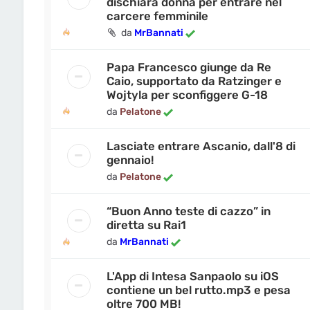
dischiara donna per entrare nel
carcere femminile
da
MrBannati
Papa Francesco giunge da Re
Caio, supportato da Ratzinger e
Wojtyla per sconfiggere G-18
da
Pelatone
Lasciate entrare Ascanio, dall'8 di
gennaio!
da
Pelatone
“Buon Anno teste di cazzo” in
diretta su Rai1
da
MrBannati
L'App di Intesa Sanpaolo su iOS
contiene un bel rutto.mp3 e pesa
oltre 700 MB!