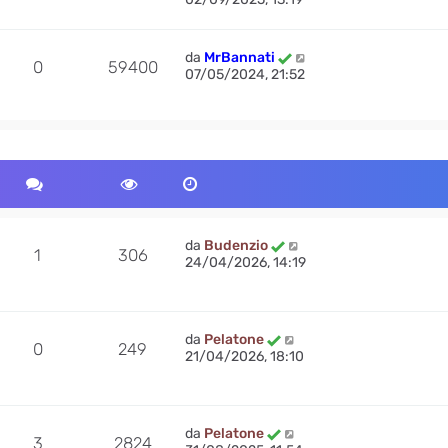
da
MrBannati
0
59400
07/05/2024, 21:52
da
Budenzio
1
306
24/04/2026, 14:19
da
Pelatone
0
249
21/04/2026, 18:10
da
Pelatone
3
2824