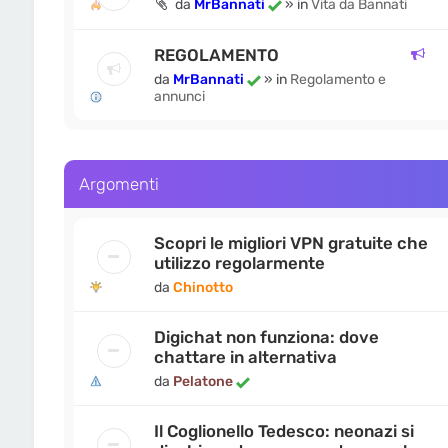
da
MrBannati
» in
Vita da Bannati
REGOLAMENTO
da
MrBannati
» in
Regolamento e
annunci
Argomenti
Scopri le migliori VPN gratuite che
utilizzo regolarmente
da
Chinotto
Digichat non funziona: dove
chattare in alternativa
da
Pelatone
Il Coglionello Tedesco: neonazi si