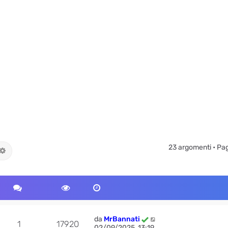
23 argomenti • Pa
ca
Ricerca avanzata
da
MrBannati
1
17920
02/09/2025, 13:19