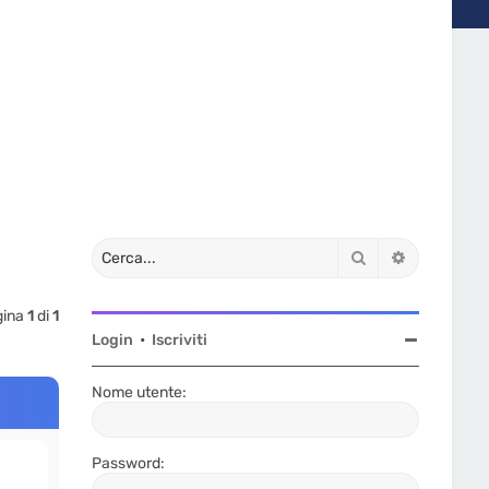
Cerca
Ricerca av
gina
1
di
1
Login
•
Iscriviti
Nome utente:
Password: