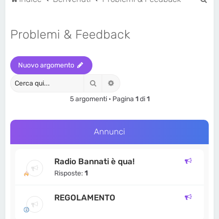
e
r
Problemi & Feedback
c
a
Nuovo argomento
Cerca
Ricerca avanzata
5 argomenti • Pagina
1
di
1
Annunci
Radio Bannati è qua!
Risposte:
1
REGOLAMENTO