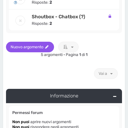
Risposte:
2
Shoutbox - Chatbox (?)
Risposte:
2
Nuovo argomento
5 argomenti • Pagina
1
di
1
Vai a
Informazione
Permessi forum
Non puoi
aprire nuovi argomenti
Non puoi
rispondere negli argomenti