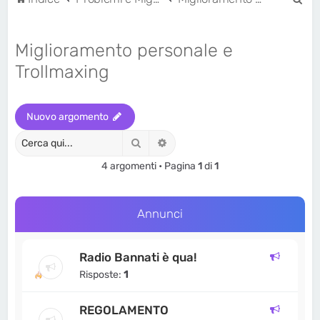
e
r
Miglioramento personale e
c
Trollmaxing
a
Nuovo argomento
Cerca
Ricerca avanzata
4 argomenti • Pagina
1
di
1
Annunci
Radio Bannati è qua!
Risposte:
1
REGOLAMENTO