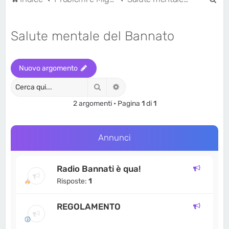
e
r
Salute mentale del Bannato
c
a
Nuovo argomento
Cerca
Ricerca avanzata
2 argomenti • Pagina
1
di
1
Annunci
Radio Bannati è qua!
Risposte:
1
REGOLAMENTO