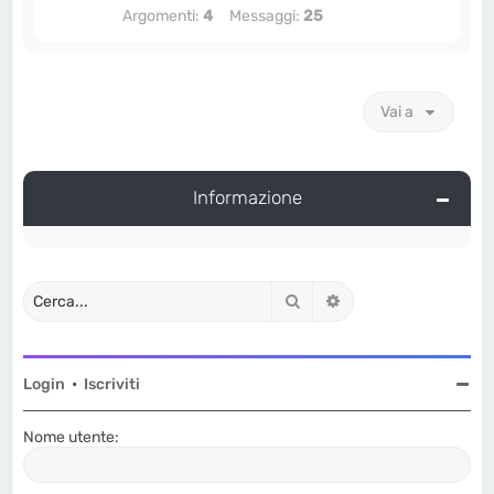
Argomenti:
4
Messaggi:
25
Vai a
Informazione
Cerca
Ricerca avanzata
Login
•
Iscriviti
Nome utente: