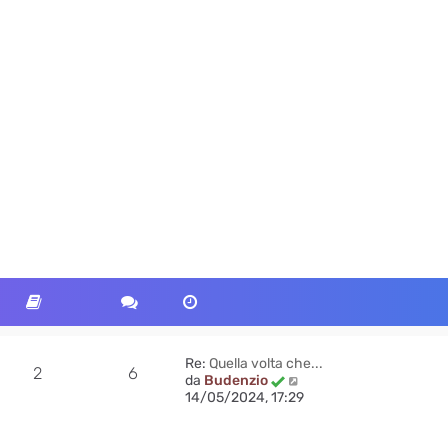
Re:
Quella volta che...
2
6
V
da
Budenzio
e
14/05/2024, 17:29
d
i
u