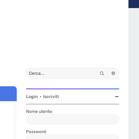
Cerca
Ricerca av
Login
•
Iscriviti
Nome utente:
Password: