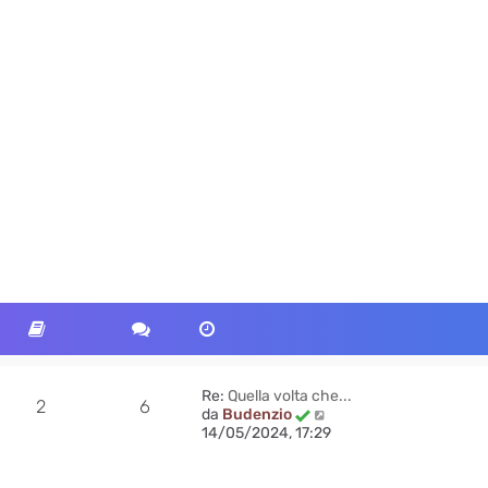
Re:
Quella volta che...
2
6
V
da
Budenzio
e
14/05/2024, 17:29
d
i
u