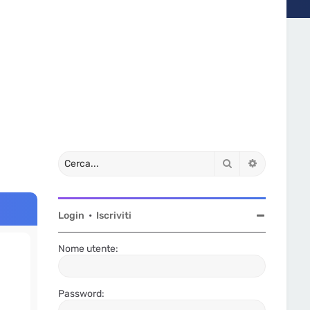
Cerca
Ricerca av
Login
•
Iscriviti
Nome utente:
Password: