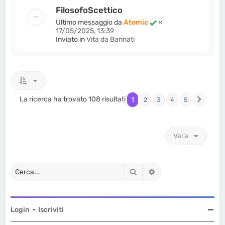
FilosofoScettico
Ultimo messaggio da
Atomic
«
17/05/2025, 13:39
Inviato in
Vita da Bannati
La ricerca ha trovato 108 risultati
1
2
3
4
5
Pross
Vai a
Cerca
Ricerca avanzata
Login
•
Iscriviti