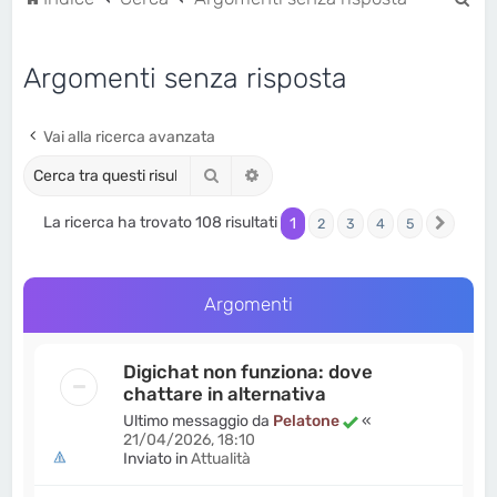
e
r
Argomenti senza risposta
c
a
Vai alla ricerca avanzata
Cerca
Ricerca avanzata
La ricerca ha trovato 108 risultati
1
2
3
4
5
Pross
Argomenti
Digichat non funziona: dove
chattare in alternativa
Ultimo messaggio da
Pelatone
«
21/04/2026, 18:10
Inviato in
Attualità