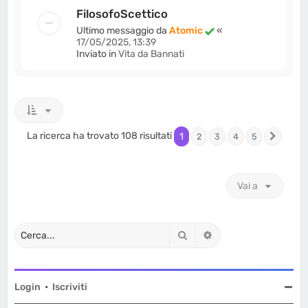
FilosofoScettico
Ultimo messaggio da
Atomic
«
17/05/2025, 13:39
Inviato in
Vita da Bannati
La ricerca ha trovato 108 risultati
1
2
3
4
5
Pross
Vai a
Cerca
Ricerca avanzata
Login
•
Iscriviti