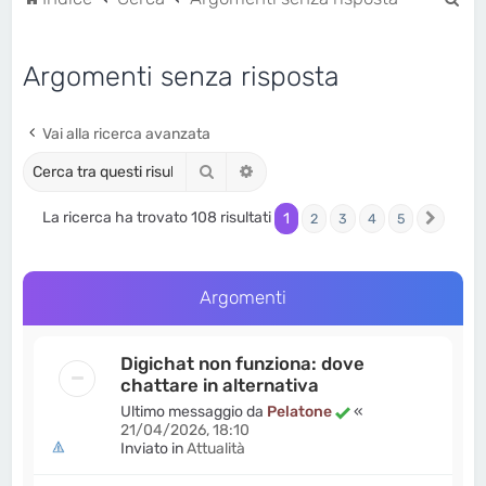
e
r
Argomenti senza risposta
c
a
Vai alla ricerca avanzata
Cerca
Ricerca avanzata
La ricerca ha trovato 108 risultati
1
2
3
4
5
Pross
Argomenti
Digichat non funziona: dove
chattare in alternativa
Ultimo messaggio da
Pelatone
«
21/04/2026, 18:10
Inviato in
Attualità