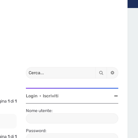
Cerca
Ricerca av
Login
•
Iscriviti
agina
1
di
1
Nome utente:
Password:
agina
1
di
1