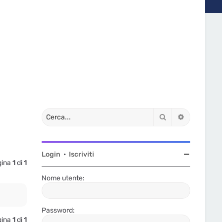
Cerca
Ricerca av
Login
•
Iscriviti
agina
1
di
1
Nome utente:
Password:
agina
1
di
1