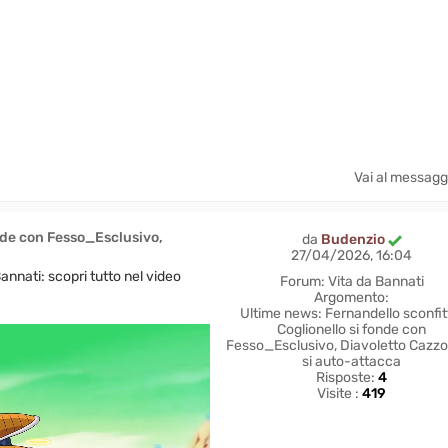
Vai al messagg
nde con Fesso_Esclusivo,
da
Budenzio
27/04/2026, 16:04
nnati: scopri tutto nel video
Forum:
Vita da Bannati
Argomento:
Ultime news: Fernandello sconfit
Coglionello si fonde con
Fesso_Esclusivo, Diavoletto Cazz
si auto-attacca
Risposte:
4
Visite :
419