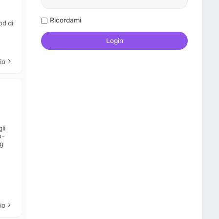
Ricordami
od di
io
li
o-
rg
io