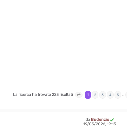
La ricerca ha trovato 223 risultati
1
…
2
3
4
5
Pagina
1
di
23
da
Budenzio
19/05/2026, 19:15