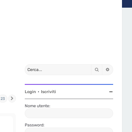
Cerca
Ricerca av
Login
•
Iscriviti
23
Prossimo
Nome utente:
Password: