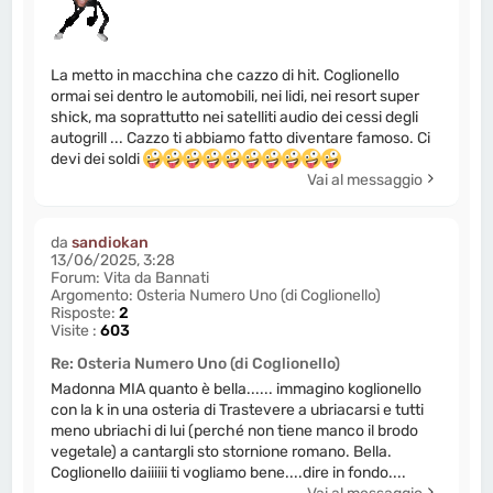
La metto in macchina che cazzo di hit. Coglionello
ormai sei dentro le automobili, nei lidi, nei resort super
shick, ma soprattutto nei satelliti audio dei cessi degli
autogrill ... Cazzo ti abbiamo fatto diventare famoso. Ci
devi dei soldi
Vai al messaggio
da
sandiokan
13/06/2025, 3:28
Forum:
Vita da Bannati
Argomento:
Osteria Numero Uno (di Coglionello)
Risposte:
2
Visite :
603
Re: Osteria Numero Uno (di Coglionello)
Madonna MIA quanto è bella...... immagino koglionello
con la k in una osteria di Trastevere a ubriacarsi e tutti
meno ubriachi di lui (perché non tiene manco il brodo
vegetale) a cantargli sto stornione romano. Bella.
Coglionello daiiiiii ti vogliamo bene....dire in fondo....