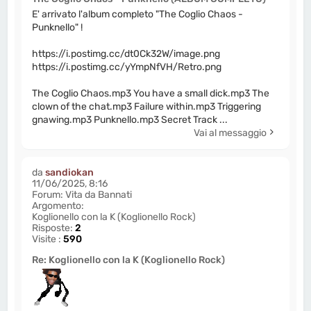
E' arrivato l'album completo "The Coglio Chaos -
Punknello" !
https://i.postimg.cc/dt0Ck32W/image.png
https://i.postimg.cc/yYmpNfVH/Retro.png
The Coglio Chaos.mp3 You have a small dick.mp3 The
clown of the chat.mp3 Failure within.mp3 Triggering
gnawing.mp3 Punknello.mp3 Secret Track ...
Vai al messaggio
da
sandiokan
11/06/2025, 8:16
Forum:
Vita da Bannati
Argomento:
Koglionello con la K (Koglionello Rock)
Risposte:
2
Visite :
590
Re: Koglionello con la K (Koglionello Rock)