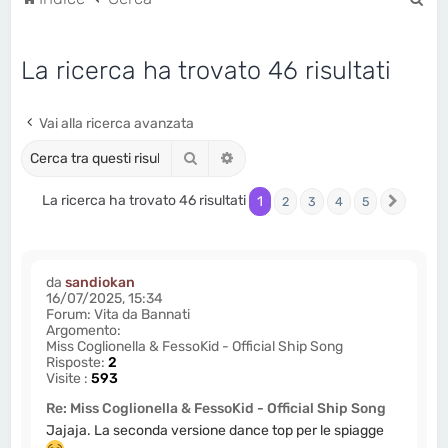
e
r
La ricerca ha trovato 46 risultati
c
a
Vai alla ricerca avanzata
Cerca
Ricerca avanzata
La ricerca ha trovato 46 risultati
1
2
3
4
5
Prossi
da
sandiokan
16/07/2025, 15:34
Forum:
Vita da Bannati
Argomento:
Miss Coglionella & FessoKid - Official Ship Song
Risposte:
2
Visite :
593
Re: Miss Coglionella & FessoKid - Official Ship Song
Jajaja. La seconda versione dance top per le spiagge