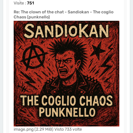
Visite :
751
Re: The clown of the chat - Sandiokan - The coglio
Chaos (punknello)
image.png (2.29 MiB) Visto 733 volte