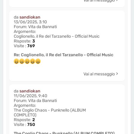
Vai al messaggio
da
sandiokan
13/06/2025, 3:10
Forum:
Vita da Bannati
Argomento:
Coglionello, il Re del Tarzanello - Official Music
Risposte:
3
Visite :
769
Re: Coglionello, il Re del Tarzanello - Official Music
Vai al messaggio
da
sandiokan
11/06/2025, 9:40
Forum:
Vita da Bannati
Argomento:
The Coglio Chaos - Punknello (ALBUM
COMPLETO)
Risposte:
2
Visite :
750
The Coglio Chaos - Punknello (ALBUM COMPLETO)