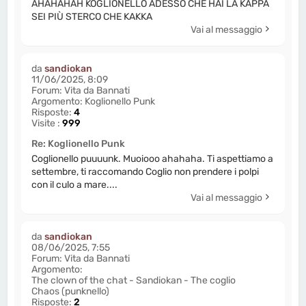
AHAHAHAH KOGLIONELLO ADESSO CHE HAI LA KAPPA
SEI PIÙ STERCO CHE KAKKA
Vai al messaggio
da
sandiokan
11/06/2025, 8:09
Forum:
Vita da Bannati
Argomento:
Koglionello Punk
Risposte:
4
Visite :
999
Re: Koglionello Punk
Coglionello puuuunk. Muoiooo ahahaha. Ti aspettiamo a
settembre, ti raccomando Coglio non prendere i polpi
con il culo a mare....
Vai al messaggio
da
sandiokan
08/06/2025, 7:55
Forum:
Vita da Bannati
Argomento:
The clown of the chat - Sandiokan - The coglio
Chaos (punknello)
Risposte:
2