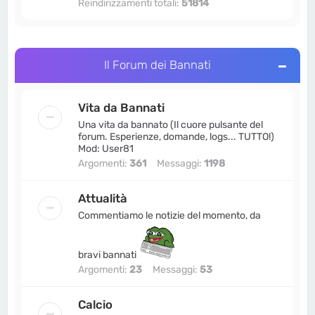
Reindirizzamenti totali:
51814
Pelatone
•
5 maggio 2026, 22:58
ha pubblicato una risposta:
Re: Ultime
news: Dodoria prosegue gli attacchi,
Fesso Esclusivo si auto-descrive e +2
anni di Bannati.org
in
Vita da Bannati
Il Forum dei Bannati
MrBannati
•
5 maggio 2026, 21:25
ha pubblicato una risposta:
Re: Ultime
Vita da Bannati
news: Dodoria prosegue gli attacchi,
Fesso Esclusivo si auto-descrive e +2
Una vita da bannato (Il cuore pulsante del
forum. Esperienze, domande, logs... TUTTO!)
anni di Bannati.org
in
Vita da Bannati
Mod: User81
Argomenti:
361
Messaggi:
1198
Attualità
Commentiamo le notizie del momento, da
bravi bannati
Argomenti:
23
Messaggi:
53
Calcio