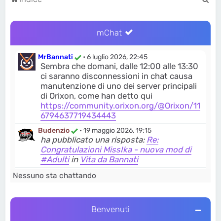
e
r
mChat
c
a
MrBannati
•
6 luglio 2026, 22:45
Sembra che domani, dalle 12:00 alle 13:30
ci saranno disconnessioni in chat causa
manutenzione di uno dei server principali
di Orixon, come han detto qui
https://community.orixon.org/@Orixon/11
6794637719434443
Budenzio
•
19 maggio 2026, 19:15
ha pubblicato una risposta:
Re:
Congratulazioni MissIka - nuova mod di
#Adulti
in
Vita da Bannati
Budenzio
•
19 maggio 2026, 19:14
Nessuno sta chattando
ha pubblicato una risposta:
Re: Ultime
news: Dodoria prosegue gli attacchi,
Fesso Esclusivo si auto-descrive e +2
Benvenuti
anni di Bannati.org
in
Vita da Bannati