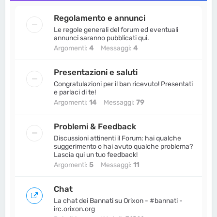
Pelatone
•
19 maggio 2026, 16:35
ha pubblicato una risposta:
Re:
Regolamento e annunci
Congratulazioni MissIka - nuova mod di
Le regole generali del forum ed eventuali
#Adulti
in
Vita da Bannati
annunci saranno pubblicati qui.
Argomenti:
4
Messaggi:
4
MrBannati
•
19 maggio 2026, 16:23
ha pubblicato un nuovo topic:
Congratulazioni MissIka - nuova mod di
Presentazioni e saluti
#Adulti
in
Vita da Bannati
Congratulazioni per il ban ricevuto! Presentati
e parlaci di te!
Pelatone
•
7 maggio 2026, 23:52
ha pubblicato una risposta:
Re: Zio Merlo
Argomenti:
14
Messaggi:
79
a Cinisello - Canzone Ufficiale
in
Vita da
Bannati
Problemi & Feedback
MrBannati
•
7 maggio 2026, 23:48
Discussioni attinenti il Forum: hai qualche
ha pubblicato una risposta:
Re: Zio Merlo
suggerimento o hai avuto qualche problema?
a Cinisello - Canzone Ufficiale
in
Vita da
Lascia qui un tuo feedback!
Bannati
Argomenti:
5
Messaggi:
11
Pelatone
•
7 maggio 2026, 23:41
ha pubblicato un nuovo topic:
Zio Merlo a
Chat
Cinisello - Canzone Ufficiale
in
Vita da
La chat dei Bannati su Orixon - #bannati -
Bannati
irc.orixon.org