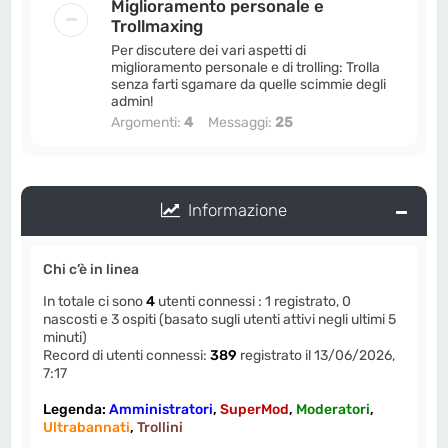
Miglioramento personale e
Trollmaxing
Per discutere dei vari aspetti di
miglioramento personale e di trolling: Trolla
senza farti sgamare da quelle scimmie degli
admin!
Argomenti:
4
Messaggi:
25
Informazione
Chi c’è in linea
In totale ci sono
4
utenti connessi : 1 registrato, 0
nascosti e 3 ospiti (basato sugli utenti attivi negli ultimi 5
minuti)
Record di utenti connessi:
389
registrato il 13/06/2026,
7:17
Legenda:
Amministratori
,
SuperMod
,
Moderatori
,
Ultrabannati
,
Trollini