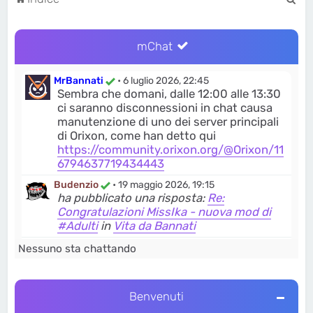
e
r
mChat
c
a
MrBannati
•
6 luglio 2026, 22:45
Sembra che domani, dalle 12:00 alle 13:30
ci saranno disconnessioni in chat causa
manutenzione di uno dei server principali
di Orixon, come han detto qui
https://community.orixon.org/@Orixon/11
6794637719434443
Budenzio
•
19 maggio 2026, 19:15
ha pubblicato una risposta:
Re:
Congratulazioni MissIka - nuova mod di
#Adulti
in
Vita da Bannati
Budenzio
•
19 maggio 2026, 19:14
Nessuno sta chattando
ha pubblicato una risposta:
Re: Ultime
news: Dodoria prosegue gli attacchi,
Fesso Esclusivo si auto-descrive e +2
Benvenuti
anni di Bannati.org
in
Vita da Bannati