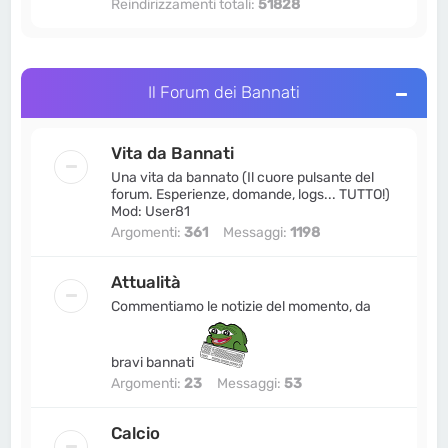
Reindirizzamenti totali:
51828
Pelatone
•
5 maggio 2026, 22:58
ha pubblicato una risposta:
Re: Ultime
news: Dodoria prosegue gli attacchi,
Fesso Esclusivo si auto-descrive e +2
anni di Bannati.org
in
Vita da Bannati
Il Forum dei Bannati
MrBannati
•
5 maggio 2026, 21:25
ha pubblicato una risposta:
Re: Ultime
Vita da Bannati
news: Dodoria prosegue gli attacchi,
Fesso Esclusivo si auto-descrive e +2
Una vita da bannato (Il cuore pulsante del
forum. Esperienze, domande, logs... TUTTO!)
anni di Bannati.org
in
Vita da Bannati
Mod: User81
Argomenti:
361
Messaggi:
1198
Attualità
Commentiamo le notizie del momento, da
bravi bannati
Argomenti:
23
Messaggi:
53
Calcio