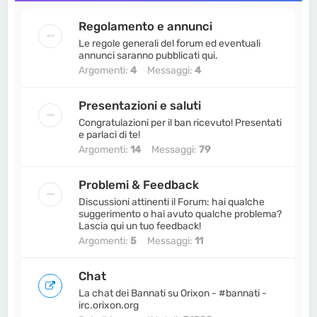
Pelatone
•
19 maggio 2026, 16:35
ha pubblicato una risposta:
Re:
Regolamento e annunci
Congratulazioni MissIka - nuova mod di
Le regole generali del forum ed eventuali
#Adulti
in
Vita da Bannati
annunci saranno pubblicati qui.
Argomenti:
4
Messaggi:
4
MrBannati
•
19 maggio 2026, 16:23
ha pubblicato un nuovo topic:
Congratulazioni MissIka - nuova mod di
Presentazioni e saluti
#Adulti
in
Vita da Bannati
Congratulazioni per il ban ricevuto! Presentati
e parlaci di te!
Pelatone
•
7 maggio 2026, 23:52
ha pubblicato una risposta:
Re: Zio Merlo
Argomenti:
14
Messaggi:
79
a Cinisello - Canzone Ufficiale
in
Vita da
Bannati
Problemi & Feedback
MrBannati
•
7 maggio 2026, 23:48
Discussioni attinenti il Forum: hai qualche
ha pubblicato una risposta:
Re: Zio Merlo
suggerimento o hai avuto qualche problema?
a Cinisello - Canzone Ufficiale
in
Vita da
Lascia qui un tuo feedback!
Bannati
Argomenti:
5
Messaggi:
11
Pelatone
•
7 maggio 2026, 23:41
ha pubblicato un nuovo topic:
Zio Merlo a
Chat
Cinisello - Canzone Ufficiale
in
Vita da
La chat dei Bannati su Orixon - #bannati -
Bannati
irc.orixon.org