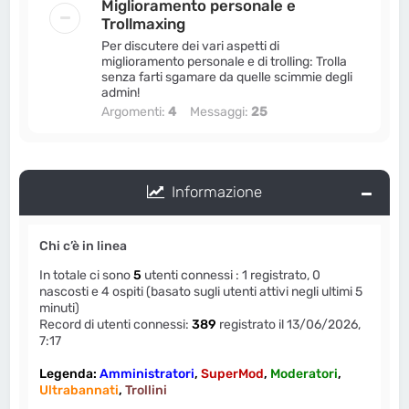
Miglioramento personale e
Trollmaxing
Per discutere dei vari aspetti di
miglioramento personale e di trolling: Trolla
senza farti sgamare da quelle scimmie degli
admin!
Argomenti:
4
Messaggi:
25
Informazione
Chi c’è in linea
In totale ci sono
5
utenti connessi : 1 registrato, 0
nascosti e 4 ospiti (basato sugli utenti attivi negli ultimi 5
minuti)
Record di utenti connessi:
389
registrato il 13/06/2026,
7:17
Legenda:
Amministratori
,
SuperMod
,
Moderatori
,
Ultrabannati
,
Trollini