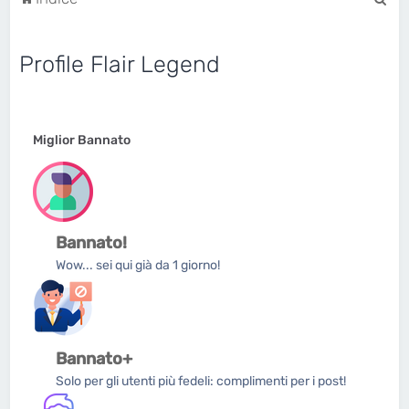
e
r
Profile Flair Legend
c
a
Miglior Bannato
Bannato!
Wow... sei qui già da 1 giorno!
Bannato+
Solo per gli utenti più fedeli: complimenti per i post!