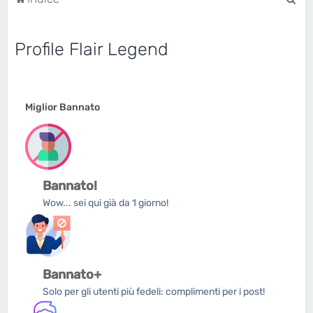
e
r
Profile Flair Legend
c
a
Miglior Bannato
Bannato!
Wow... sei qui già da 1 giorno!
Bannato+
Solo per gli utenti più fedeli: complimenti per i post!