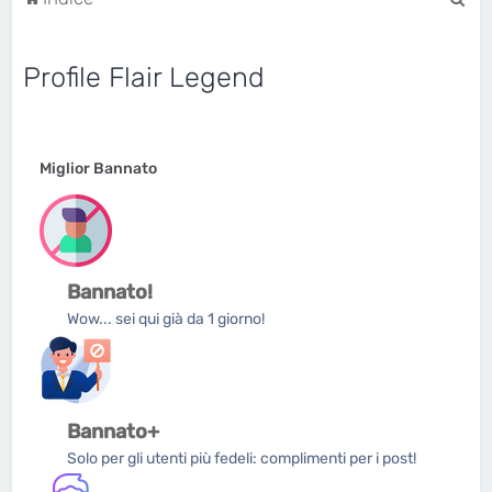
e
r
Profile Flair Legend
c
a
Miglior Bannato
Bannato!
Wow... sei qui già da 1 giorno!
Bannato+
Solo per gli utenti più fedeli: complimenti per i post!