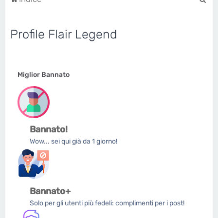
e
r
Profile Flair Legend
c
a
Miglior Bannato
Bannato!
Wow... sei qui già da 1 giorno!
Bannato+
Solo per gli utenti più fedeli: complimenti per i post!