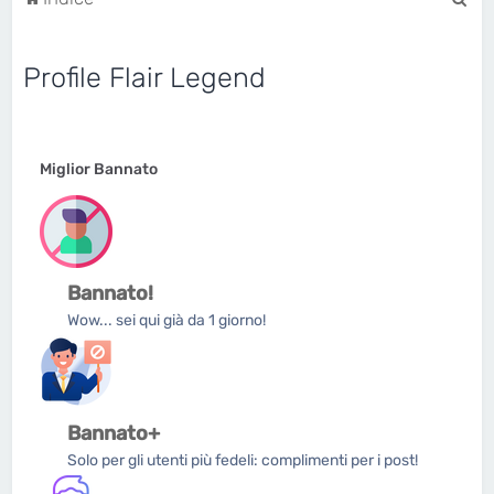
e
r
Profile Flair Legend
c
a
Miglior Bannato
Bannato!
Wow... sei qui già da 1 giorno!
Bannato+
Solo per gli utenti più fedeli: complimenti per i post!