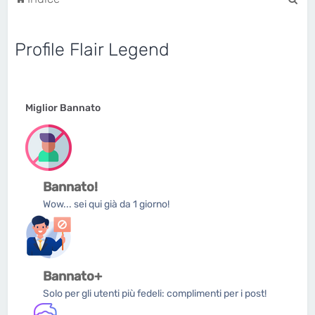
e
r
Profile Flair Legend
c
a
Miglior Bannato
Bannato!
Wow... sei qui già da 1 giorno!
Bannato+
Solo per gli utenti più fedeli: complimenti per i post!