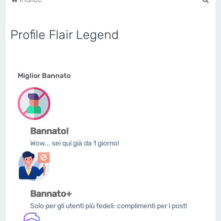
e
r
Profile Flair Legend
c
a
Miglior Bannato
Bannato!
Wow... sei qui già da 1 giorno!
Bannato+
Solo per gli utenti più fedeli: complimenti per i post!