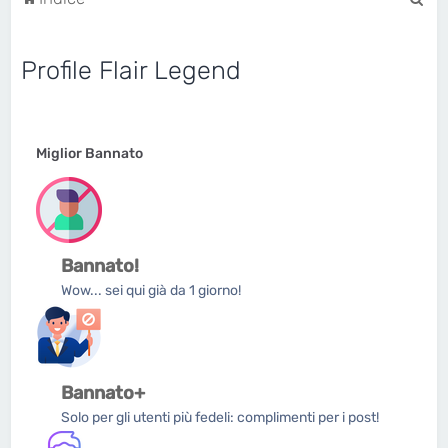
e
r
Profile Flair Legend
c
a
Miglior Bannato
Bannato!
Wow... sei qui già da 1 giorno!
Bannato+
Solo per gli utenti più fedeli: complimenti per i post!