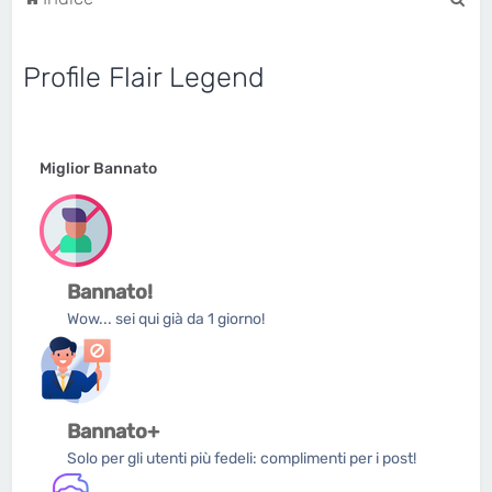
e
r
Profile Flair Legend
c
a
Miglior Bannato
Bannato!
Wow... sei qui già da 1 giorno!
Bannato+
Solo per gli utenti più fedeli: complimenti per i post!