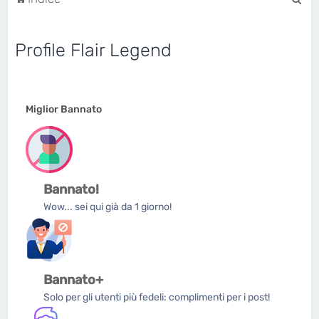
e
r
Profile Flair Legend
c
a
Miglior Bannato
Bannato!
Wow... sei qui già da 1 giorno!
Bannato+
Solo per gli utenti più fedeli: complimenti per i post!