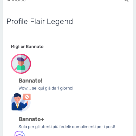
e
r
Profile Flair Legend
c
a
Miglior Bannato
Bannato!
Wow... sei qui già da 1 giorno!
Bannato+
Solo per gli utenti più fedeli: complimenti per i post!