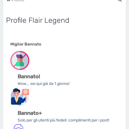
e
r
Profile Flair Legend
c
a
Miglior Bannato
Bannato!
Wow... sei qui già da 1 giorno!
Bannato+
Solo per gli utenti più fedeli: complimenti per i post!