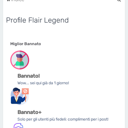
e
r
Profile Flair Legend
c
a
Miglior Bannato
Bannato!
Wow... sei qui già da 1 giorno!
Bannato+
Solo per gli utenti più fedeli: complimenti per i post!